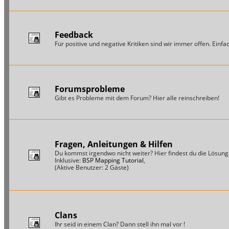
Feedback
Für positive und negative Kritiken sind wir immer offen. Einfac
Forumsprobleme
Gibt es Probleme mit dem Forum? Hier alle reinschreiben!
Fragen, Anleitungen & Hilfen
Du kommst irgendwo nicht weiter? Hier findest du die Lösung
Inklusive:
BSP Mapping Tutorial
,
(Aktive Benutzer: 2 Gäste)
Clans
Ihr seid in einem Clan? Dann stell ihn mal vor !