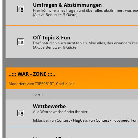
Umfragen & Abstimmungen
Hier könnt ihr alles fragen und über alles abstimmen, was euch
(Aktive Benutzer: 5 Gäste)
Off Topic & Fun
Darf natürlich auch nicht fehlen. Also alles, das woanders keine
(Aktive Benutzer: 9 Gäste)
..::: WAR - ZONE :::..
Moderiert von: T3RR0R15T, Chef-Killer
Foren
Wettbewerbe
Alle Wettbewerbe findet ihr hier !
Inklusive:
Fun Contest - FlagCap
,
Fun Contest - TopSpeed
,
Fun