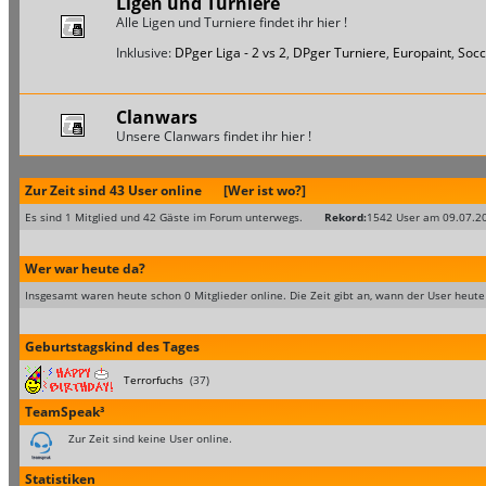
Ligen und Turniere
Alle Ligen und Turniere findet ihr hier !
Inklusive:
DPger Liga - 2 vs 2
,
DPger Turniere
,
Europaint
,
Socc
Clanwars
Unsere Clanwars findet ihr hier !
Zur Zeit sind 43 User online
[Wer ist wo?]
Es sind 1 Mitglied und 42 Gäste im Forum unterwegs.
Rekord:
1542 User am 09.07.2
Wer war heute da?
Insgesamt waren heute schon 0 Mitglieder online. Die Zeit gibt an, wann der User heute
Geburtstagskind des Tages
Terrorfuchs
(37)
TeamSpeak³
Zur Zeit sind keine User online.
Statistiken