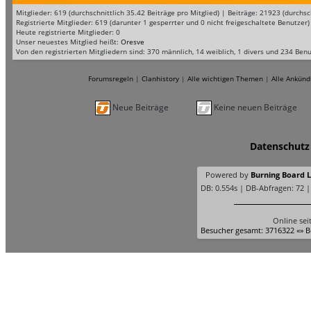
Mitglieder: 619 (durchschnittlich 35.42 Beiträge pro Mitglied) | Beiträge: 21923 (durc
Registrierte Mitglieder: 619 (darunter 1 gesperrter und 0 nicht freigeschaltete Benutzer)
Heute registrierte Mitglieder: 0
Unser neuestes Mitglied heißt:
Oresve
Von den registrierten Mitgliedern sind: 370 männlich, 14 weiblich, 1 divers und 234 Ben
Forumsregeln
|
Clanhistory
|
Alle wichtigen Themen
|
Alle Ankünd
Neue Beiträge
Keine neuen Beiträge
Datenschutz
Powered by
Burning Board Li
DB: 0.554s | DB-Abfragen: 72 
Online sei
Besucher gesamt: 3716322 «» B