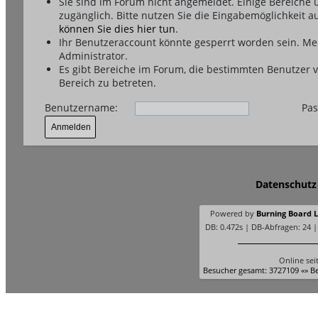
Sie sind im Forum nicht angemeldet. Einige Bereiche
zugänglich. Bitte nutzen Sie die Eingabemöglichkeit a
können Sie dies hier tun
.
Ihr Benutzeraccount könnte gesperrt worden sein. Me
Administrator.
Es gibt Bereiche im Forum, die bestimmten Benutzer 
Bereich zu betreten.
Benutzername:
Pas
Datenschutz
Powered by
Burning Board Li
DB: 0.472s | DB-Abfragen: 24 
Online sei
Besucher gesamt: 3727109 «» Be