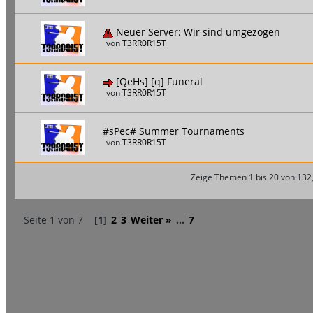
Neuer Server: Wir sind umgezogen
von
T3RR0R15T
[QeHs] [q] Funeral
von
T3RR0R15T
#sPec# Summer Tournaments
von
T3RR0R15T
Zeige Themen 1 bis 20 von 132,
Seite 1 von 7
[1]
2
3
Weiter »
...
7