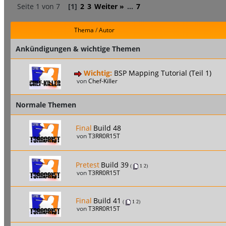
Seite 1 von 7
[1]
2
3
Weiter »
...
7
Thema
/
Autor
Ankündigungen & wichtige Themen
Wichtig:
BSP Mapping Tutorial (Teil 1)
von
Chef-Killer
Normale Themen
Final
Build 48
von
T3RR0R15T
Pretest
Build 39
(
1
2
)
von
T3RR0R15T
Final
Build 41
(
1
2
)
von
T3RR0R15T