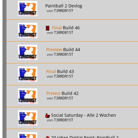
Paintball 2 Devlog
von
T3RR0R15T
Final
Build 46
von
T3RR0R15T
Preview
Build 44
von
T3RR0R15T
Final
Build 43
von
T3RR0R15T
Pretest
Build 42
von
T3RR0R15T
Social Saturday - Alle 2 Wochen
von
T3RR0R15T
20 Jahre Digital Paint: Paintball 2