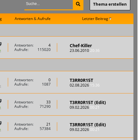
Thema erstellen
g
Antworten
&
Aufrufe
Letzter Beitrag
Chef-Killer
Antworten:
4
Aufrufe:
115020
23.06.2010
20:36
T3RR0R15T
Antworten:
0
Aufrufe:
1087
02.08.2026
15:36
T3RR0R15T (Edit)
Antworten:
33
Aufrufe:
71290
09.02.2026
00:21
T3RR0R15T (Edit)
Antworten:
21
Aufrufe:
57384
09.02.2026
00:21