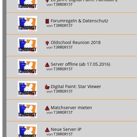
von
T3RR0R15T
Forumregeln & Datenschutz
von
T3RR0R15T
Oldschool Reunion 2018
von
T3RR0R15T
Server offline (ab 17.05.2016)
von
T3RR0R15T
Digital Paint: Star Viewer
von
T3RR0R15T
Matchserver mieten
von
T3RR0R15T
Neue Server-IP
von
T3RR0R15T