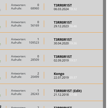
T3RR0R15T
Antworten:
0
Aufrufe:
68960
06.03.2024
18:32
T3RR0R15T
Antworten:
0
Aufrufe:
56169
29.12.2023
16:46
T3RR0R15T
Antworten:
1
Aufrufe:
109523
30.04.2020
19:36
T3RR0R15T
Antworten:
0
Aufrufe:
28509
02.09.2019
19:57
Kongo
Antworten:
2
Aufrufe:
20499
22.07.2019
20:37
T3RR0R15T (Edit)
Antworten:
1
Aufrufe:
28243
21.12.2018
17:58
T3RR0R15T
Antworten:
2