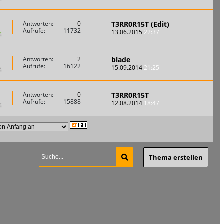
T3RR0R15T (Edit)
Antworten:
0
Aufrufe:
11732
13.06.2015
22:37
blade
Antworten:
2
Aufrufe:
16122
15.09.2014
21:25
T3RR0R15T
Antworten:
0
Aufrufe:
15888
12.08.2014
18:47
Thema erstellen