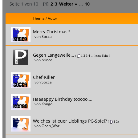
Seite 1 von 10
[1]
2
3
Weiter »
...
10
Thema
/
Autor
Merry Christmas!!
von
Socca
Gegen Langeweile...
(
1
2
3
4
...
letzte Seite
)
von
prince
Chef-Killer
von
Socca
Haaaappy Birthday tooooo.....
von
Kongo
Welches ist euer Lieblings PC-Spiel?
(
1
2
)
von
Open_War