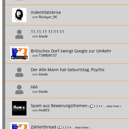
indentitätskrise
von
Rockyar_96
11.11.11 11:11:11
von
blade
Britisches Dorf zwingt Google zur Umkehr
von
T3RR0R15T
Der Alte Mann hat Geburtstag, Psycho
von
blade
666
von
blade
Spam aus Bewerungsthemen
(
1
2
3
4
...
letzte Seite
)
von
HoM!3
Zählerthread
(
1
2
3
4
...
letzte Seite
)