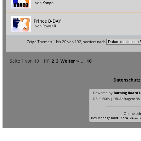
von
Kongo
Prince B-DAY
von
RowseR
Zeige Themen 1 bis 20 von 192, sortiert nach
Seite 1 von 10
[1]
2
3
Weiter »
...
10
Datenschutz
Powered by
Burning Board Li
DB: 0.606s | DB-Abfragen: 98
Online sei
Besucher gesamt: 3724124 «» B