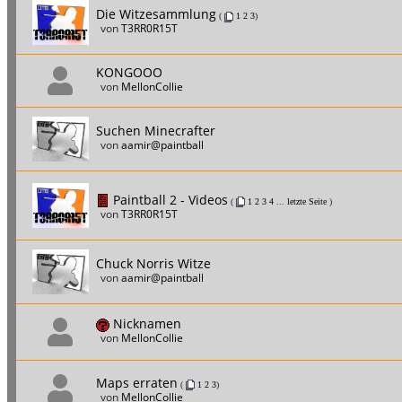
Die Witzesammlung
(
1
2
3
)
von
T3RR0R15T
KONGOOO
von
MellonCollie
Suchen Minecrafter
von
aamir@paintball
Paintball 2 - Videos
(
1
2
3
4
...
letzte Seite
)
von
T3RR0R15T
Chuck Norris Witze
von
aamir@paintball
Nicknamen
von
MellonCollie
Maps erraten
(
1
2
3
)
von
MellonCollie