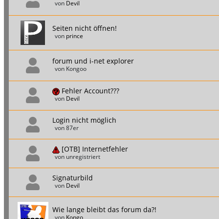
von
Devil
Seiten nicht öffnen!
von
prince
forum und i-net explorer
von Kongoo
Fehler Account???
von
Devil
Login nicht möglich
von 87er
[OTB] Internetfehler
von unregistriert
Signaturbild
von
Devil
Wie lange bleibt das forum da?!
von
Kongo