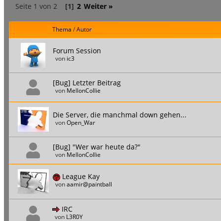
Seite 1 von 2
[1]
2
Weiter »
Thema
/
Autor
Forum Session
von
ic3
[Bug] Letzter Beitrag
von
MellonCollie
Die Server, die manchmal down gehen...
von
Open_War
[Bug] "Wer war heute da?"
von
MellonCollie
League Kay
von
aamir@paintball
IRC
von
L3R0Y