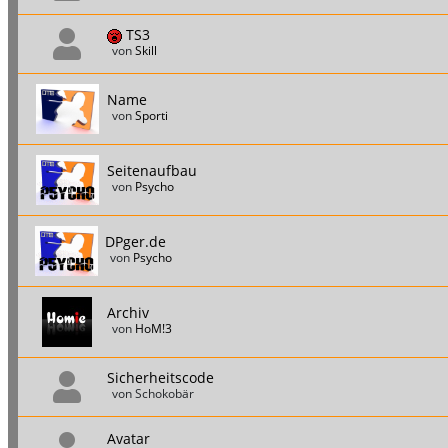
TS3
von
Skill
Name
von
Sporti
Seitenaufbau
von
Psycho
DPger.de
von
Psycho
Archiv
von
HoM!3
Sicherheitscode
von Schokobär
Avatar