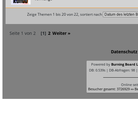
Zeige Themen 1 bis 20 von 22, sortiert nach
Seite 1 von 2
[1]
2
Weiter »
Datenschutz
Powered by
Burning Board Li
DB: 0.539s | DB-Abfragen: 98 
Online sei
Besucher gesamt: 3726929 «» Be