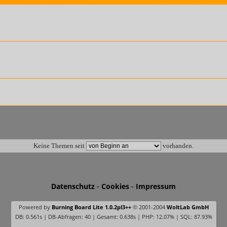
Keine Themen seit
vorhanden.
Datenschutz
-
Cookies
-
Impressum
Powered by
Burning Board Lite 1.0.2pl3++
© 2001-2004
WoltLab GmbH
DB: 0.561s | DB-Abfragen: 40 | Gesamt: 0.638s | PHP: 12.07% | SQL: 87.93%