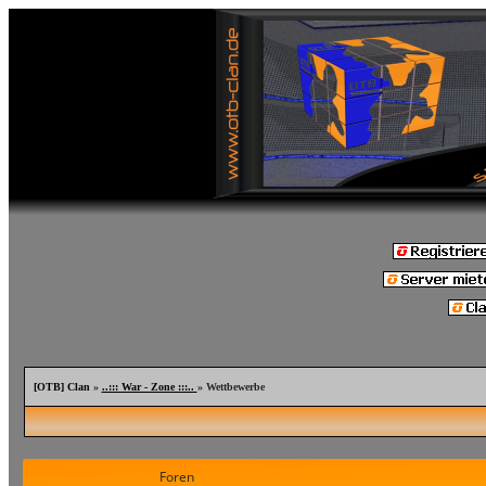
[OTB] Clan
»
..::: War - Zone :::..
» Wettbewerbe
Foren