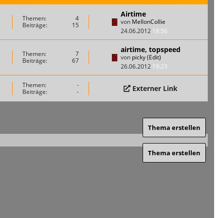
Airtime
Themen:
4
von
MellonCollie
Beiträge:
15
24.06.2012
18:56
airtime, topspeed
Themen:
7
von
picky (Edit)
Beiträge:
67
26.06.2012
19:23
Themen:
-
Externer Link
Beiträge:
-
Thema erstellen
Thema erstellen