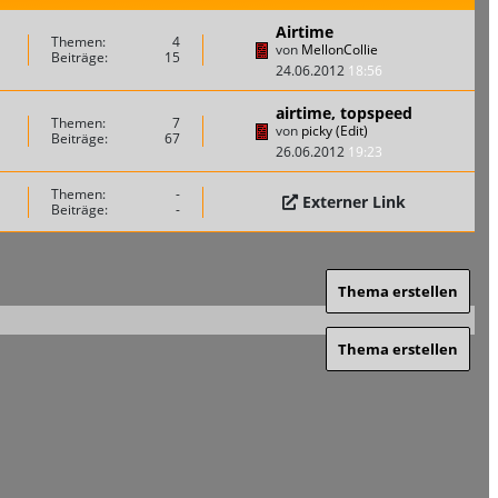
Airtime
Themen:
4
von
MellonCollie
Beiträge:
15
24.06.2012
18:56
airtime, topspeed
Themen:
7
von
picky (Edit)
Beiträge:
67
26.06.2012
19:23
Themen:
-
Externer Link
Beiträge:
-
Thema erstellen
Thema erstellen