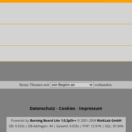
Keine Themen seit
vorhanden.
Datenschutz
-
Cookies
-
Impressum
Powered by
Burning Board Lite 1.0.2pl3++
© 2001-2004
WoltLab GmbH
DB: 0.553s | DB-Abfragen: 44 | Gesamt: 0.635s | PHP: 12.91% | SQL: 87.09%