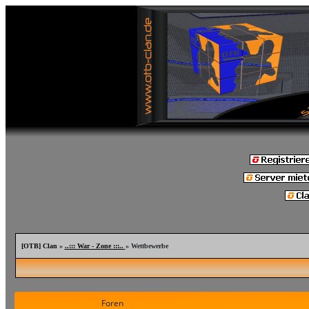
[OTB] Clan
»
..::: War - Zone :::..
» Wettbewerbe
Foren