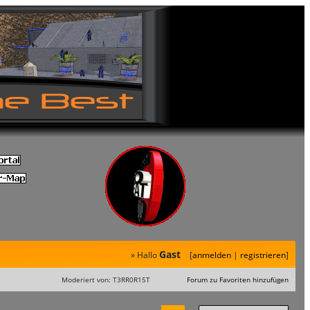
Gast
» Hallo
[
anmelden
|
registrieren
]
Moderiert von: T3RR0R15T
Forum zu Favoriten hinzufügen