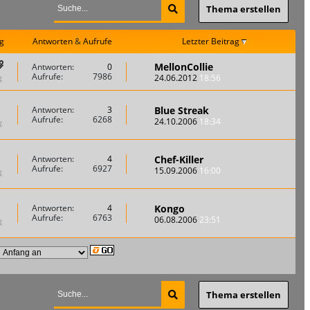
Thema erstellen
g
Antworten
&
Aufrufe
Letzter Beitrag
MellonCollie
Antworten:
0
Aufrufe:
7986
24.06.2012
18:56
Blue Streak
Antworten:
3
Aufrufe:
6268
24.10.2006
18:34
Chef-Killer
Antworten:
4
Aufrufe:
6927
15.09.2006
16:00
Kongo
Antworten:
4
Aufrufe:
6763
06.08.2006
23:51
Thema erstellen