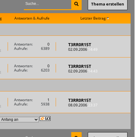
Thema erstellen
g
Antworten
&
Aufrufe
Letzter Beitrag
T3RR0R15T
Antworten:
0
Aufrufe:
6389
02.09.2006
14:49
T3RR0R15T
Antworten:
0
Aufrufe:
6203
02.09.2006
14:43
T3RR0R15T
Antworten:
1
Aufrufe:
5938
08.09.2006
23:37