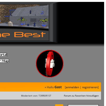
Gast
» Hallo
[
anmelden
|
registrieren
]
Moderiert von: T3RR0R15T
Forum zu Favoriten hinzufügen