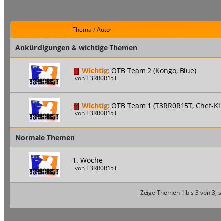
Thema
/
Autor
Ankündigungen & wichtige Themen
Wichtig:
OTB Team 2 (Kongo, Blue)
von
T3RR0R15T
Wichtig:
OTB Team 1 (T3RR0R15T, Chef-Kil
von
T3RR0R15T
Normale Themen
1. Woche
von
T3RR0R15T
Zeige Themen 1 bis 3 von 3, s