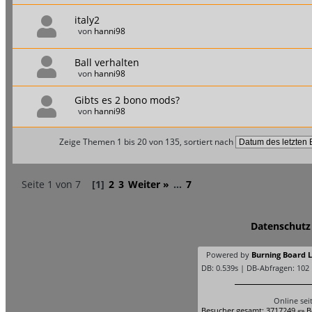
italy2
von
hanni98
Ball verhalten
von
hanni98
Gibts es 2 bono mods?
von
hanni98
Zeige Themen 1 bis 20 von 135, sortiert nach
Seite 1 von 7
[1]
2
3
Weiter »
...
7
Datenschutz
Powered by
Burning Board Li
DB: 0.539s | DB-Abfragen: 102
Online sei
Besucher gesamt: 3717249 «» B