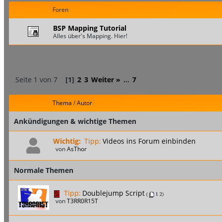
Foren
BSP Mapping Tutorial
Alles über's Mapping. Hier!
Seite 1 von 7
[1]
2
3
Weiter »
...
7
Thema
/
Autor
Ankündigungen & wichtige Themen
Wichtig:
Tipp:
Videos ins Forum einbinden
von
AsThor
Normale Themen
Tipp:
Doublejump Script
(
1
2
)
von
T3RR0R15T