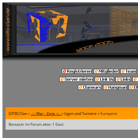
[OTB] Clan
»
..::: War - Zone :::..
»
Ligen und Turniere
» Europaint
Benutzer im Forum aktiv: 1 Gast