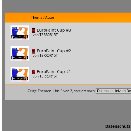
Thema
/
Autor
EuroPaint Cup #3
von
T3RR0R15T
EuroPaint Cup #2
von
T3RR0R15T
EuroPaint Cup #1
von
T3RR0R15T
Zeige Themen 1 bis 3 von 3, sortiert nach
Datenschutz