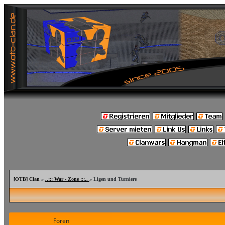
[OTB] Clan
»
..::: War - Zone :::..
» Ligen und Turniere
Foren