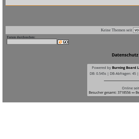
Keine Themen seit
Forum durchsuchen:
Datenschutz
Powered by
Burning Board Li
DB: 0.545s | DB-Abfragen: 45 
Online sei
Besucher gesamt: 3718556 «» Be