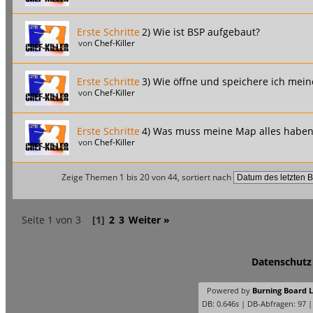
Erste Schritte
2) Wie ist BSP aufgebaut?
von
Chef-Killer
Erste Schritte
3) Wie öffne und speichere ich mei
von
Chef-Killer
Erste Schritte
4) Was muss meine Map alles haben
von
Chef-Killer
Zeige Themen 1 bis 20 von 44, sortiert nach
Seite 1 von 3
[1]
2
3
Weiter »
Datenschutz
Powered by
Burning Board Li
DB: 0.646s | DB-Abfragen: 97 