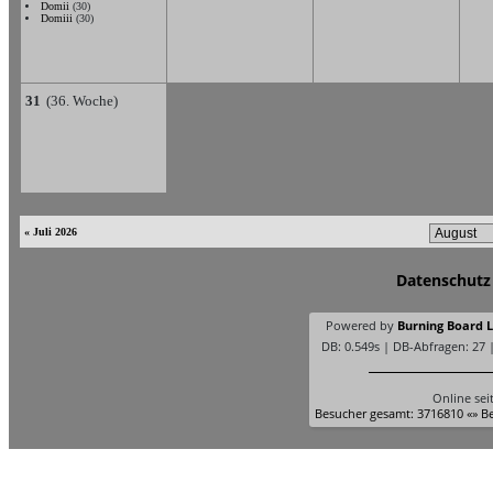
Domii
(30)
Domiii
(30)
31
(36. Woche)
« Juli 2026
Datenschutz
Powered by
Burning Board Li
DB: 0.549s | DB-Abfragen: 27 
Online sei
Besucher gesamt: 3716810 «» Be