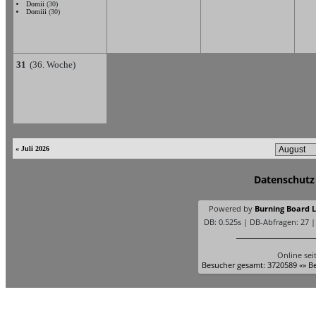
Domii
(30)
Domiii
(30)
31
(36. Woche)
« Juli 2026
Datenschutz
Powered by
Burning Board Li
DB: 0.525s | DB-Abfragen: 27 
Online sei
Besucher gesamt: 3720589 «» Be