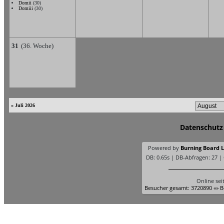
Domii
(30)
Domiii
(30)
31
(36. Woche)
« Juli 2026
Datenschutz
Powered by
Burning Board Li
DB: 0.65s | DB-Abfragen: 27 |
Online sei
Besucher gesamt: 3720890 «» B