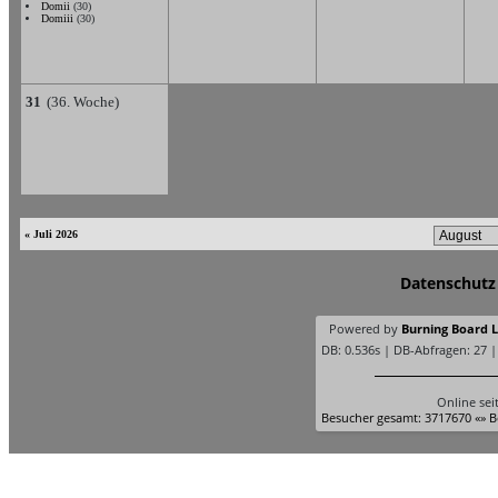
Domii
(30)
Domiii
(30)
31
(36. Woche)
« Juli 2026
Datenschutz
Powered by
Burning Board Li
DB: 0.536s | DB-Abfragen: 27 
Online sei
Besucher gesamt: 3717670 «» B