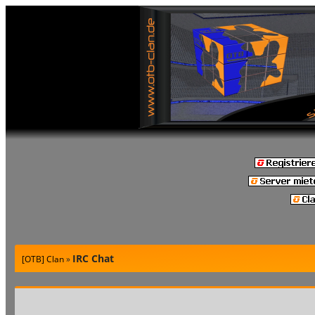
IRC Chat
[OTB] Clan
»