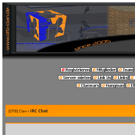
IRC Chat
[OTB] Clan
»