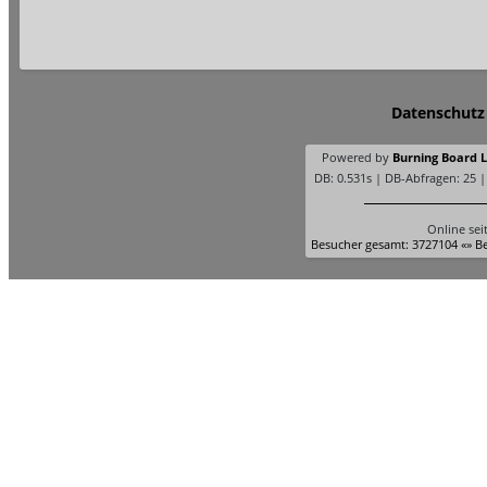
Datenschutz
Powered by
Burning Board Li
DB: 0.531s | DB-Abfragen: 25 
Online sei
Besucher gesamt: 3727104 «» Be