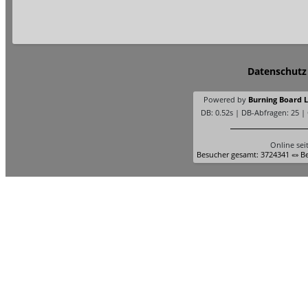
Datenschutz
Powered by
Burning Board Li
DB: 0.52s | DB-Abfragen: 25 |
Online sei
Besucher gesamt: 3724341 «» Be