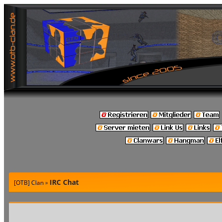
IRC Chat
[OTB] Clan
»