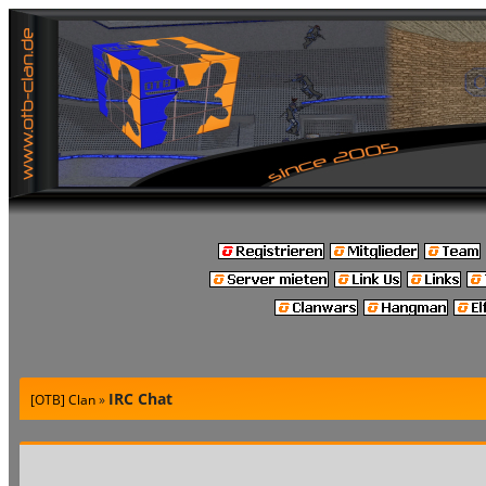
IRC Chat
[OTB] Clan
»