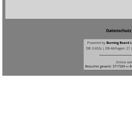
Datenschutz
Powered by
Burning Board Li
DB: 0.652s | DB-Abfragen: 21 
Online sei
Besucher gesamt: 3717269 «» B