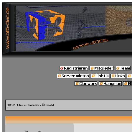
[OTB] Clan
»
Clanwars
» Übersicht