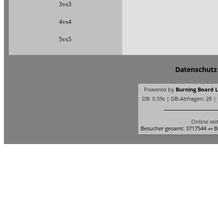
3vs3
4vs4
5vs5
Datenschutz
Powered by
Burning Board Li
DB: 0.59s | DB-Abfragen: 28 |
Online sei
Besucher gesamt: 3717544 «» B