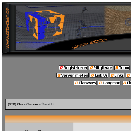
[OTB] Clan
»
Clanwars
» Übersicht