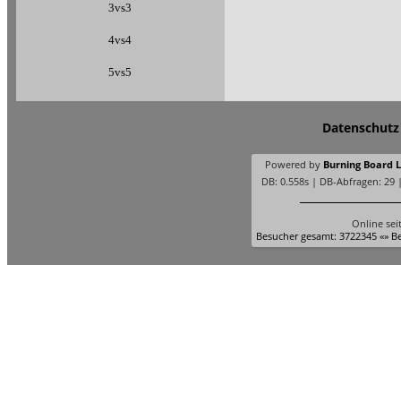
3vs3
4vs4
5vs5
Datenschutz
Powered by
Burning Board Li
DB: 0.558s | DB-Abfragen: 29 
Online sei
Besucher gesamt: 3722345 «» Be