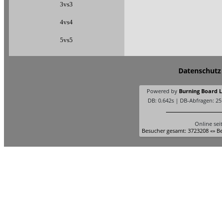
3vs3
4vs4
5vs5
Datenschutz
Powered by
Burning Board Li
DB: 0.642s | DB-Abfragen: 25
Online sei
Besucher gesamt: 3723208 «» Be