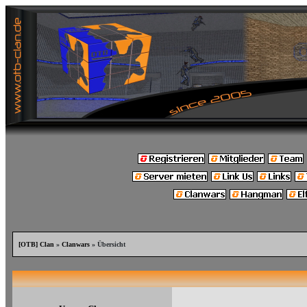
[OTB] Clan
»
Clanwars
» Übersicht