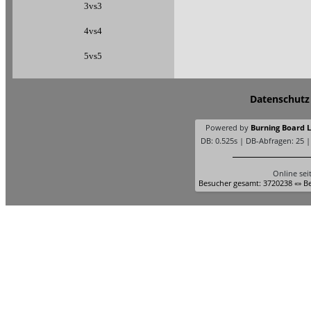
3vs3
4vs4
5vs5
Datenschutz
Powered by
Burning Board Li
DB: 0.525s | DB-Abfragen: 25 
Online sei
Besucher gesamt: 3720238 «» Be