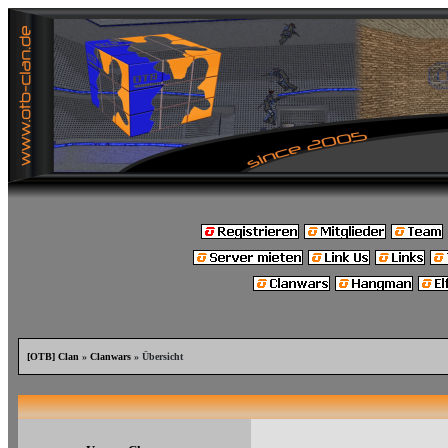
[OTB] Clan
»
Clanwars
» Übersicht