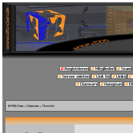
[OTB] Clan
»
Clanwars
» Übersicht