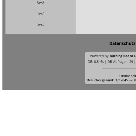
3vs3
4vs4
5vs5
Datenschutz
Powered by
Burning Board Li
DB: 0.546s | DB-Abfragen: 29 
Online sei
Besucher gesamt: 3717045 «» Be