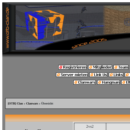
[OTB] Clan
»
Clanwars
» Übersicht
2vs2