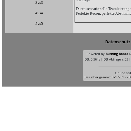
Von Kongo
3vs3
Durch sensationelle Teamleistu
4vs4
Perfekte Recon, perfekte Abstimm
5vs5
Datenschutz
Powered by
Burning Board Li
DB: 0.564s | DB-Abfragen: 35 
Online sei
Besucher gesamt: 3717251 «» B