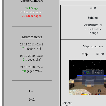
Unsere Clanwars
OTB
121 Siege
23 Unentschieden
20 Niederlagen
Spieler:
- T3RR0R15T
- Chef-Killer
- Kongo
Letzte Matches
28.11.2011 - 2vs2
Map:
splatmesa
2:0
gegen .wQ.
Map
50:20
03.12.2010 - 3vs3
2:1
gegen .3z`
21.10.2010 - 2vs2
2:0
gegen WLC
1vs1
2vs2
Bericht: