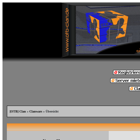
[OTB] Clan
»
Clanwars
» Übersicht