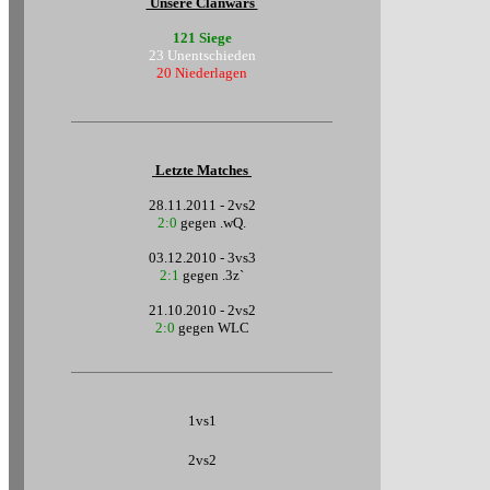
Unsere Clanwars
121 Siege
23 Unentschieden
20 Niederlagen
Letzte Matches
28.11.2011 - 2vs2
2:0
gegen .wQ.
03.12.2010 - 3vs3
2:1
gegen .3z`
21.10.2010 - 2vs2
2:0
gegen WLC
1vs1
2vs2