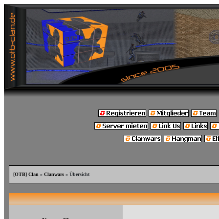
[OTB] Clan
»
Clanwars
» Übersicht