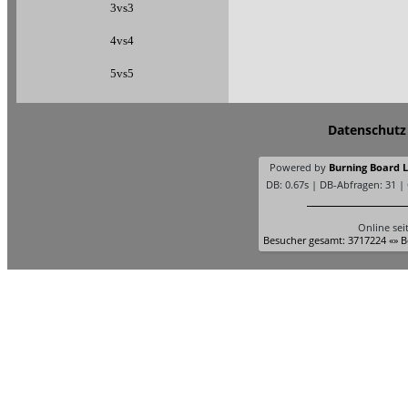
3vs3
4vs4
5vs5
Datenschutz
Powered by
Burning Board Li
DB: 0.67s | DB-Abfragen: 31 |
Online sei
Besucher gesamt: 3717224 «» B