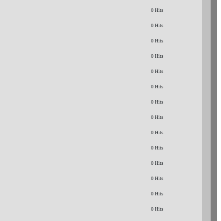
0 Hits
0 Hits
0 Hits
0 Hits
0 Hits
0 Hits
0 Hits
0 Hits
0 Hits
0 Hits
0 Hits
0 Hits
0 Hits
0 Hits