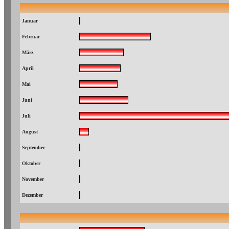
Januar
Februar
März
April
Mai
Juni
Juli
August
September
Oktober
November
Dezember