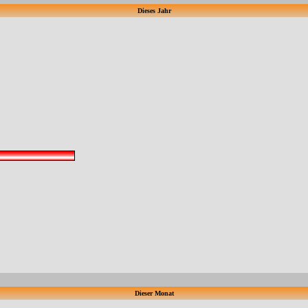
Dieses Jahr
Dieser Monat