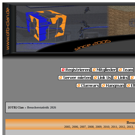
[OTB] Clan
» Besucherstatistik 2026
Besu
2005
,
2006
,
2007
,
2008
,
2009
,
2010
,
2011
,
2012
,
2013
,