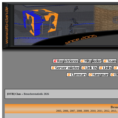
[OTB] Clan
» Besucherstatistik 2026
Besu
2005
,
2006
,
2007
,
2008
,
2009
,
2010
,
2011
,
2012
,
2013
,