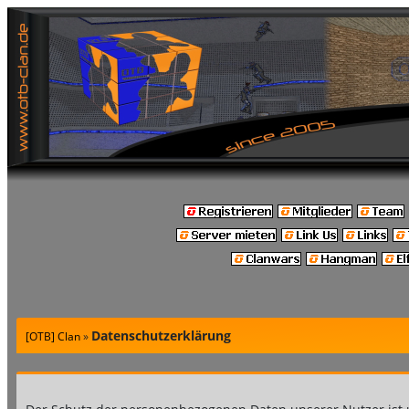
Datenschutzerklärung
[OTB] Clan
»