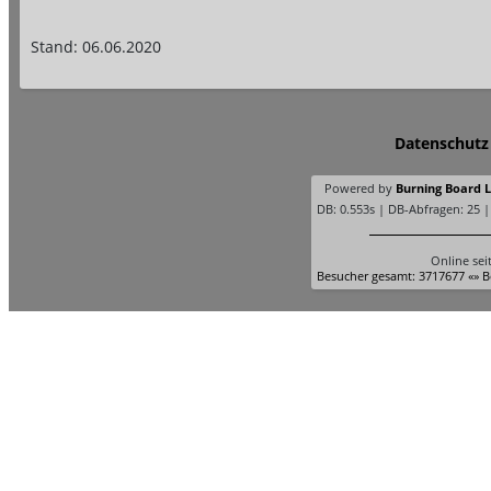
Stand: 06.06.2020
Datenschutz
Powered by
Burning Board Li
DB: 0.553s | DB-Abfragen: 25 
Online sei
Besucher gesamt: 3717677 «» B