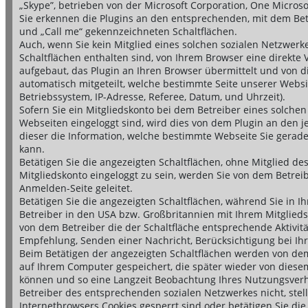
„Skype”, betrieben von der Microsoft Corporation, One Micro
Sie erkennen die Plugins an den entsprechenden, mit dem Betrei
und „Call me“ gekennzeichneten Schaltflächen.
Auch, wenn Sie kein Mitglied eines solchen sozialen Netzwerk
Schaltflächen enthalten sind, von Ihrem Browser eine direkte
aufgebaut, das Plugin an Ihren Browser übermittelt und von d
automatisch mitgeteilt, welche bestimmte Seite unserer Website
Betriebssystem, IP-Adresse, Referee, Datum, und Uhrzeit).
Sofern Sie ein Mitgliedskonto bei dem Betreiber eines solche
Webseiten eingeloggt sind, wird dies von dem Plugin an den je
dieser die Information, welche bestimmte Webseite Sie gerade
kann.
Betätigen Sie die angezeigten Schaltflächen, ohne Mitglied d
Mitgliedskonto eingeloggt zu sein, werden Sie von dem Betrei
Anmelden-Seite geleitet.
Betätigen Sie die angezeigten Schaltflächen, während Sie in I
Betreiber in den USA bzw. Großbritannien mit Ihrem Mitglied
von dem Betreiber die der Schaltfläche entsprechende Aktivität
Empfehlung, Senden einer Nachricht, Berücksichtigung bei Ih
Beim Betätigen der angezeigten Schaltflächen werden von de
auf Ihrem Computer gespeichert, die später wieder von dies
können und so eine Langzeit Beobachtung Ihres Nutzungsverh
Betreiber des entsprechenden sozialen Netzwerkes nicht, stel
Internetbrowsers Cookies gesperrt sind oder betätigen Sie die