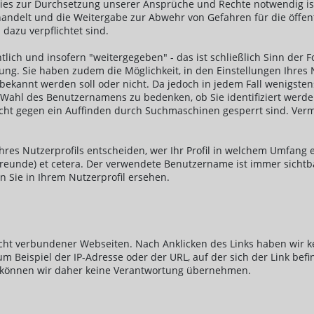
dies zur Durchsetzung unserer Ansprüche und Rechte notwendig is
andelt und die Weitergabe zur Abwehr von Gefahren für die öffen
 dazu verpflichtet sind.
ich und insofern "weitergegeben" - das ist schließlich Sinn der
dung. Sie haben zudem die Möglichkeit, in den Einstellungen Ihres
ekannt werden soll oder nicht. Da jedoch in jedem Fall wenigstens
r Wahl des Benutzernamens zu bedenken, ob Sie identifiziert werde
nicht gegen ein Auffinden durch Suchmaschinen gesperrt sind. Vermei
res Nutzerprofils entscheiden, wer Ihr Profil in welchem Umfang er
re Freunde) et cetera. Der verwendete Benutzername ist immer si
n Sie in Ihrem Nutzerprofil ersehen.
icht verbundener Webseiten. Nach Anklicken des Links haben wir k
m Beispiel der IP-Adresse oder der URL, auf der sich der Link befi
te können wir daher keine Verantwortung übernehmen.