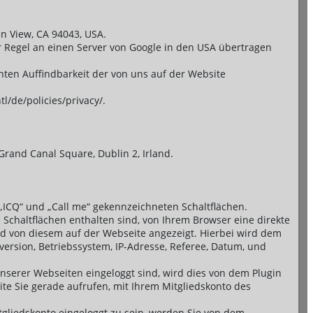
in View, CA 94043, USA.
r Regel an einen Server von Google in den USA übertragen
ten Auffindbarkeit der von uns auf der Website
/de/policies/privacy/.
 Grand Canal Square, Dublin 2, Irland.
, „ICQ“ und „Call me“ gekennzeichneten Schaltflächen.
 Schaltflächen enthalten sind, von Ihrem Browser eine direkte
nd von diesem auf der Webseite angezeigt. Hierbei wird dem
-version, Betriebssystem, IP-Adresse, Referee, Datum, und
nserer Webseiten eingeloggt sind, wird dies von dem Plugin
ite Sie gerade aufrufen, mit Ihrem Mitgliedskonto des
tgliedskonto eingeloggt zu sein, werden Sie von dem