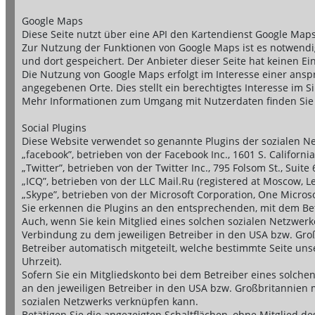
Google Maps
Diese Seite nutzt über eine API den Kartendienst Google Maps
Zur Nutzung der Funktionen von Google Maps ist es notwendig
und dort gespeichert. Der Anbieter dieser Seite hat keinen E
Die Nutzung von Google Maps erfolgt im Interesse einer ansp
angegebenen Orte. Dies stellt ein berechtigtes Interesse im Sin
Mehr Informationen zum Umgang mit Nutzerdaten finden Sie in
Social Plugins
Diese Website verwendet so genannte Plugins der sozialen N
„facebook”, betrieben von der Facebook Inc., 1601 S. Californi
„Twitter”, betrieben von der Twitter Inc., 795 Folsom St., Suite
„ICQ”, betrieben von der LLC Mail.Ru (registered at Moscow, Le
„Skype”, betrieben von der Microsoft Corporation, One Micro
Sie erkennen die Plugins an den entsprechenden, mit dem Betre
Auch, wenn Sie kein Mitglied eines solchen sozialen Netzwerk
Verbindung zu dem jeweiligen Betreiber in den USA bzw. Groß
Betreiber automatisch mitgeteilt, welche bestimmte Seite unse
Uhrzeit).
Sofern Sie ein Mitgliedskonto bei dem Betreiber eines solch
an den jeweiligen Betreiber in den USA bzw. Großbritannien m
sozialen Netzwerks verknüpfen kann.
Betätigen Sie die angezeigten Schaltflächen, ohne Mitglied d