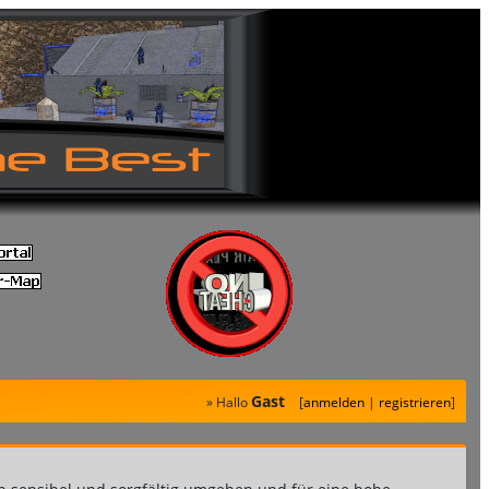
Gast
» Hallo
[
anmelden
|
registrieren
]