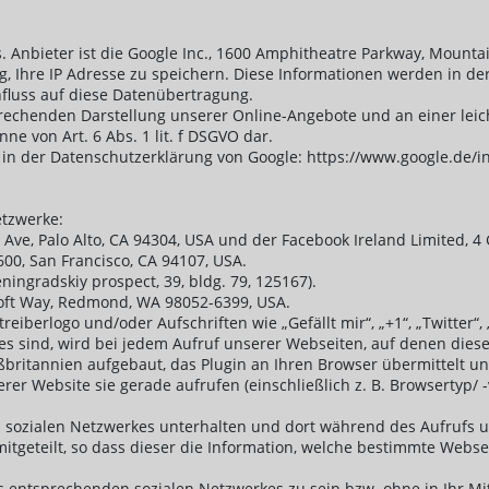
. Anbieter ist die Google Inc., 1600 Amphitheatre Parkway, Mounta
, Ihre IP Adresse zu speichern. Diese Informationen werden in de
influss auf diese Datenübertragung.
rechenden Darstellung unserer Online-Angebote und an einer leich
ne von Art. 6 Abs. 1 lit. f DSGVO dar.
 der Datenschutzerklärung von Google: https://www.google.de/intl
etzwerke:
a Ave, Palo Alto, CA 94304, USA und der Facebook Ireland Limited, 4
 600, San Francisco, CA 94107, USA.
ningradskiy prospect, 39, bldg. 79, 125167).
soft Way, Redmond, WA 98052-6399, USA.
iberlogo und/oder Aufschriften wie „Gefällt mir“, „+1“, „Twitter“
es sind, wird bei jedem Aufruf unserer Webseiten, auf denen diese
britannien aufgebaut, das Plugin an Ihren Browser übermittelt u
rer Website sie gerade aufrufen (einschließlich z. B. Browsertyp/ 
en sozialen Netzwerkes unterhalten und dort während des Aufrufs u
itgeteilt, so dass dieser die Information, welche bestimmte Webse
es entsprechenden sozialen Netzwerkes zu sein bzw. ohne in Ihr Mi