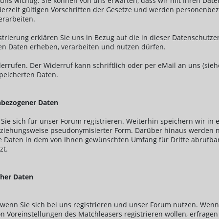
ns wichtig. Sie können von uns erwarten, dass wir mit Ihren Date
 derzeit gültigen Vorschriften der Gesetze und werden personenbe
rarbeiten.
trierung erklären Sie uns in Bezug auf die in dieser Datenschutz
en Daten erheben, verarbeiten und nutzen dürfen.
iderrufen. Der Widerruf kann schriftlich oder per eMail an uns (si
speicherten Daten.
nbezogener Daten
ie sich für unser Forum registrieren. Weiterhin speichern wir i
beziehungsweise pseudonymisierter Form. Darüber hinaus werden na
ie Daten in dem von Ihnen gewünschten Umfang für Dritte abrufba
zt.
cher Daten
enn Sie sich bei uns registrieren und unser Forum nutzen. Wenn S
oreinstellungen des Matchleasers registrieren wollen, erfragen 