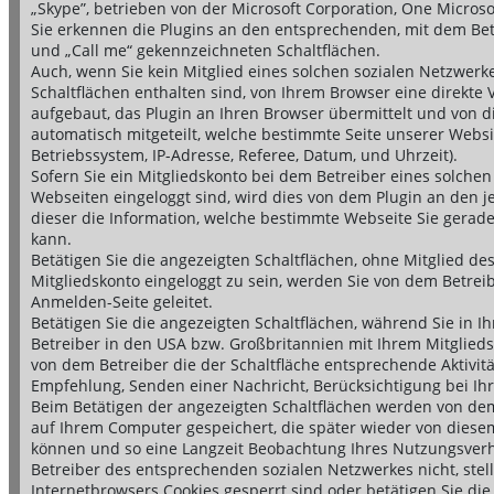
„Skype”, betrieben von der Microsoft Corporation, One Micro
Sie erkennen die Plugins an den entsprechenden, mit dem Betrei
und „Call me“ gekennzeichneten Schaltflächen.
Auch, wenn Sie kein Mitglied eines solchen sozialen Netzwerk
Schaltflächen enthalten sind, von Ihrem Browser eine direkte
aufgebaut, das Plugin an Ihren Browser übermittelt und von d
automatisch mitgeteilt, welche bestimmte Seite unserer Website
Betriebssystem, IP-Adresse, Referee, Datum, und Uhrzeit).
Sofern Sie ein Mitgliedskonto bei dem Betreiber eines solche
Webseiten eingeloggt sind, wird dies von dem Plugin an den je
dieser die Information, welche bestimmte Webseite Sie gerade
kann.
Betätigen Sie die angezeigten Schaltflächen, ohne Mitglied d
Mitgliedskonto eingeloggt zu sein, werden Sie von dem Betrei
Anmelden-Seite geleitet.
Betätigen Sie die angezeigten Schaltflächen, während Sie in I
Betreiber in den USA bzw. Großbritannien mit Ihrem Mitglied
von dem Betreiber die der Schaltfläche entsprechende Aktivität
Empfehlung, Senden einer Nachricht, Berücksichtigung bei Ih
Beim Betätigen der angezeigten Schaltflächen werden von de
auf Ihrem Computer gespeichert, die später wieder von dies
können und so eine Langzeit Beobachtung Ihres Nutzungsverh
Betreiber des entsprechenden sozialen Netzwerkes nicht, stel
Internetbrowsers Cookies gesperrt sind oder betätigen Sie die