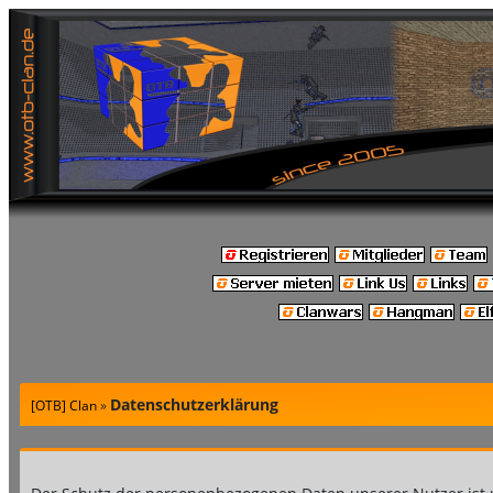
Datenschutzerklärung
[OTB] Clan
»