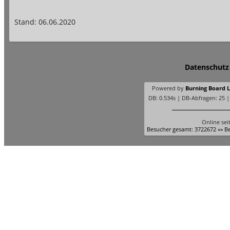
Stand: 06.06.2020
Datenschutz
Powered by
Burning Board Li
DB: 0.534s | DB-Abfragen: 25 
Online sei
Besucher gesamt: 3722672 «» Be