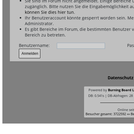
Sie sind im Forum nicht angemeldet. Einige Bereiche
zugänglich. Bitte nutzen Sie die Eingabemöglichkeit a
können Sie dies hier tun
.
Ihr Benutzeraccount könnte gesperrt worden sein. Me
Administrator.
Es gibt Bereiche im Forum, die bestimmten Benutzer 
Bereich zu betreten.
Benutzername:
Pas
Datenschutz
Powered by
Burning Board Li
DB: 0.541s | DB-Abfragen: 28
Online sei
Besucher gesamt: 3722592 «» Be