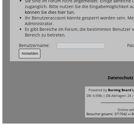
Sie sind im Forum nicht angemeldet. Einige Bereiche
zugänglich. Bitte nutzen Sie die Eingabemöglichkeit a
können Sie dies hier tun
.
Ihr Benutzeraccount könnte gesperrt worden sein. Me
Administrator.
Es gibt Bereiche im Forum, die bestimmten Benutzer 
Bereich zu betreten.
Benutzername:
Pas
Datenschutz
Powered by
Burning Board Li
DB: 0.598s | DB-Abfragen: 24 
Online sei
Besucher gesamt: 3717542 «» B