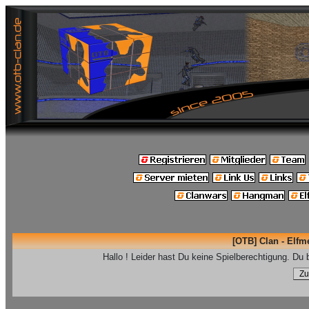
[OTB] Clan - Elfm
Hallo ! Leider hast Du keine Spielberechtigung. Du b