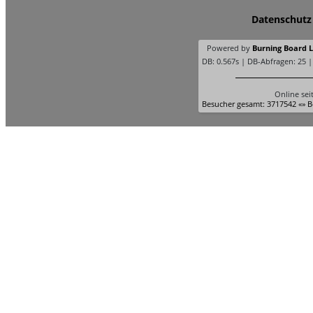
Datenschutz
Powered by
Burning Board Li
DB: 0.567s | DB-Abfragen: 25 
Online sei
Besucher gesamt: 3717542 «» B