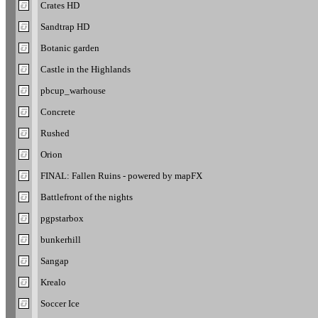
Crates HD
Sandtrap HD
Botanic garden
Castle in the Highlands
pbcup_warhouse
Concrete
Rushed
Orion
FINAL: Fallen Ruins - powered by mapFX
Battlefront of the nights
pgpstarbox
bunkerhill
Sangap
Krealo
Soccer Ice