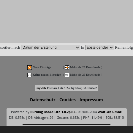
sortiert nach
in
Reihenfolg
Neue Einträge
(
Mehr als 25 Downloads
)
Keine neuen Einträge
(
Mehr als 25 Downloads
)
mywbb
Filebase Lite 1.2.7 by SNap! & Shr522
Datenschutz
-
Cookies
-
Impressum
Powered by
Burning Board Lite 1.0.2pl3++
© 2001-2004
WoltLab GmbH
DB: 0.578s | DB-Abfragen: 29 | Gesamt: 0.653s | PHP: 11.49% | SQL: 88.51%
Online seit 21 Jahren und 35 Tagen