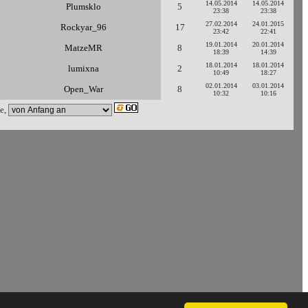
14.05.2014
14.05.2014
Plumsklo
5
23:38
23:38
27.02.2014
24.01.2015
Rockyar_96
17
23:42
22:41
19.01.2014
20.01.2014
MatzeMR
8
18:39
14:39
18.01.2014
18.01.2014
lumixna
2
10:49
18:27
02.01.2014
03.01.2014
Open_War
8
10:32
10:16
e,