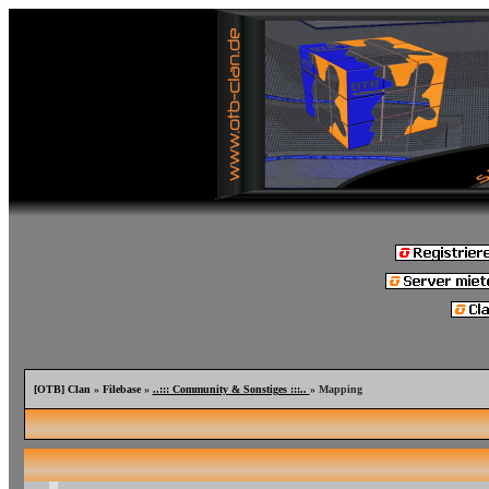
[OTB] Clan
»
Filebase
»
..::: Community & Sonstiges :::..
» Mapping