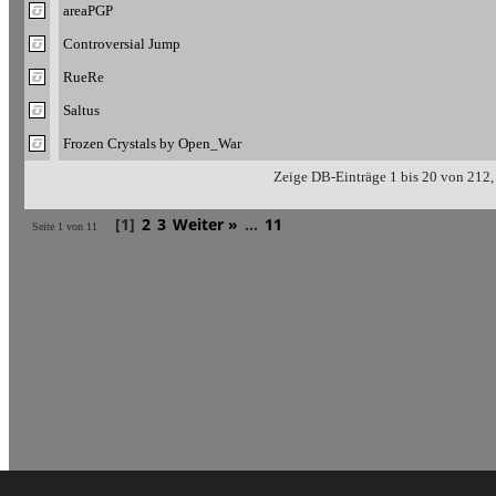
areaPGP
Controversial Jump
RueRe
Saltus
Frozen Crystals by Open_War
Zeige DB-Einträge 1 bis 20 von 212, 
[1]
2
3
Weiter »
...
11
Seite 1 von 11