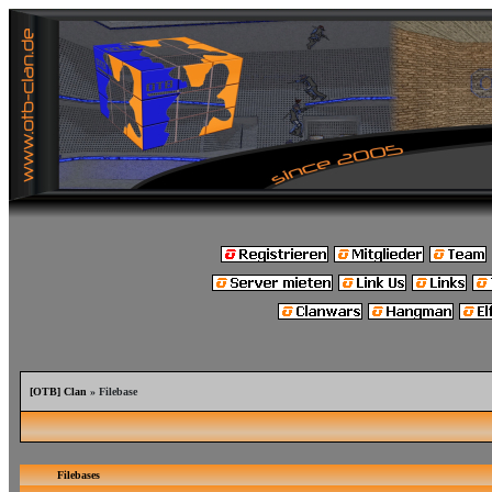
[OTB] Clan
» Filebase
Filebases