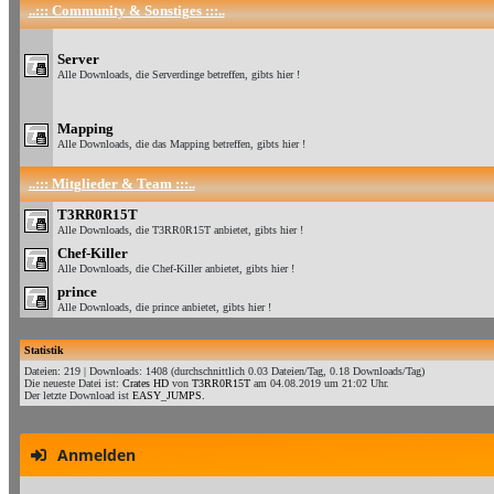
..::: Community & Sonstiges :::..
Server
Alle Downloads, die Serverdinge betreffen, gibts hier !
Mapping
Alle Downloads, die das Mapping betreffen, gibts hier !
..::: Mitglieder & Team :::..
T3RR0R15T
Alle Downloads, die T3RR0R15T anbietet, gibts hier !
Chef-Killer
Alle Downloads, die Chef-Killer anbietet, gibts hier !
prince
Alle Downloads, die prince anbietet, gibts hier !
Statistik
Dateien: 219 | Downloads: 1408 (durchschnittlich 0.03 Dateien/Tag, 0.18 Downloads/Tag)
Die neueste Datei ist:
Crates HD
von
T3RR0R15T
am 04.08.2019 um 21:02 Uhr.
Der letzte Download ist
EASY_JUMPS.
Anmelden