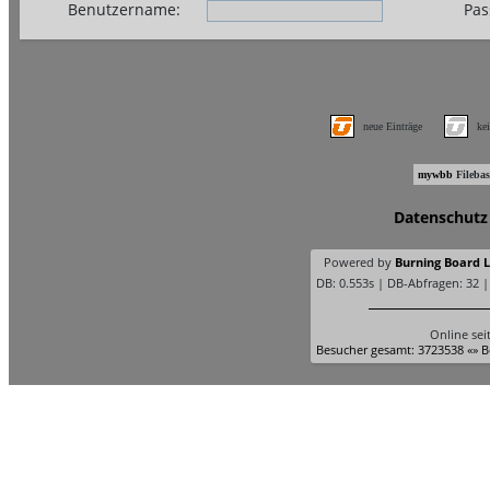
Benutzername:
Pas
neue Einträge
ke
mywbb
Filebas
Datenschutz
Powered by
Burning Board Li
DB: 0.553s | DB-Abfragen: 32 
Online sei
Besucher gesamt: 3723538 «» B