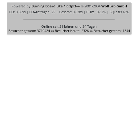
Powered by
Burning Board Lite 1.0.2pl3++
© 2001-2004
WoltLab GmbH
DB: 0.569s | DB-Abfragen: 25 | Gesamt: 0.638s | PHP: 10.82% | SQL: 89.18%
Online seit 21 Jahren und 34 Tagen
Besucher gesamt: 3719424 «» Besucher heute: 2326 «» Besucher gestern: 1344