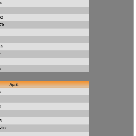
s
02
70
19
r
n
April
s
3
5
wler