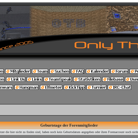
Geburtstage der Forenmitglieder
tzer die hier nicht zu finden sind, haben noch kein Geburtsdatum angegeben oder ihren Forenaccount noch nicht 