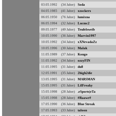
03.05.1992 (34 Jahre)
Soda
04.05.1985 (41 Jahre)
xzockerx
06.05.1950 (76 Jahre)
lumixna
06.05.1994 (32 Jahre)
Lucmc2
09.05.1977 (49 Jahre)
Teufelsweib
10.05.1990 (36 Jahre)
Marvin1997
10.05.1992 (34 Jahre)
xXNevadaZz
10.05.1996 (30 Jahre)
Malak
11.05.1989 (37 Jahre)
Kongo
11.05.1992 (34 Jahre)
ozzyFIN
11.05.1995 (31 Jahre)
du8
12.05.1991 (35 Jahre)
2high2die
13.05.1995 (31 Jahre)
MARSMAN
15.05.1995 (31 Jahre)
LilFreaky
15.05.1998 (28 Jahre)
.eSports|eTa
15.05.1998 (28 Jahre)
#Raawr#
17.05.1990 (36 Jahre)
Blue Streak
17.05.1993 (33 Jahre)
taloon