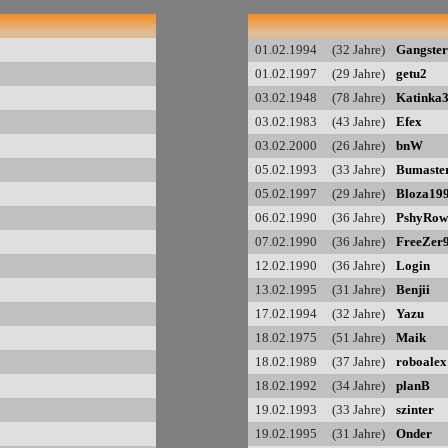
01.02.1994 (32 Jahre)
Gangster
01.02.1997 (29 Jahre)
getu2
03.02.1948 (78 Jahre)
Katinka
03.02.1983 (43 Jahre)
Efex
03.02.2000 (26 Jahre)
bnW
05.02.1993 (33 Jahre)
Bumaste
05.02.1997 (29 Jahre)
Bloza19
06.02.1990 (36 Jahre)
PshyRow
07.02.1990 (36 Jahre)
FreeZer
12.02.1990 (36 Jahre)
Login
13.02.1995 (31 Jahre)
Benjii
17.02.1994 (32 Jahre)
Yazu
18.02.1975 (51 Jahre)
Maik
18.02.1989 (37 Jahre)
roboalex
18.02.1992 (34 Jahre)
planB
19.02.1993 (33 Jahre)
szinter
19.02.1995 (31 Jahre)
Onder