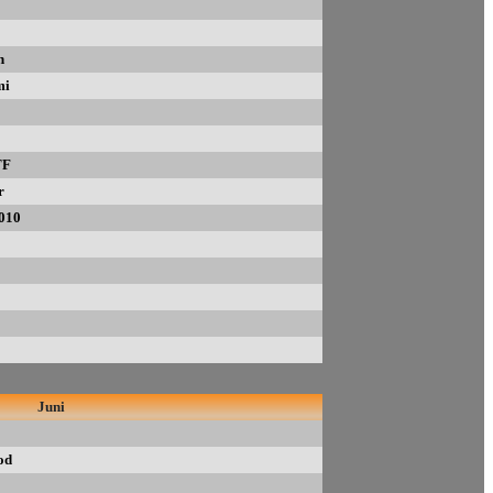
n
mi
TF
r
010
Juni
od