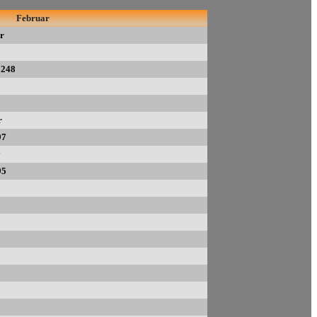
Februar
r
3248
r
97
95