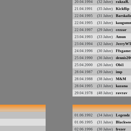
20.04.1994 (32 Jahre)
rakzaR.
21.04.1991 (35 Jahre)
Kickflip
22.04.1995 (31 Jahre)
Barskali
22.04.1995 (31 Jahre)
kaugum
22.04.1997 (29 Jahre)
cezzar
23.04.1993 (33 Jahre)
Amun
23.04.1994 (32 Jahre)
JerryW
24.04.1996 (30 Jahre)
Ffxgame
25.04.1990 (36 Jahre)
dennis20
25.04.2000 (26 Jahre)
Obi1
28.04.1987 (39 Jahre)
imp
28.04.1988 (38 Jahre)
M&M
28.04.1995 (31 Jahre)
kazana
29.04.1978 (48 Jahre)
ravrav
01.06.1992 (34 Jahre)
Legendz
01.06.1995 (31 Jahre)
Blackwo
02.06.1996 (30 Jahre)
frezer