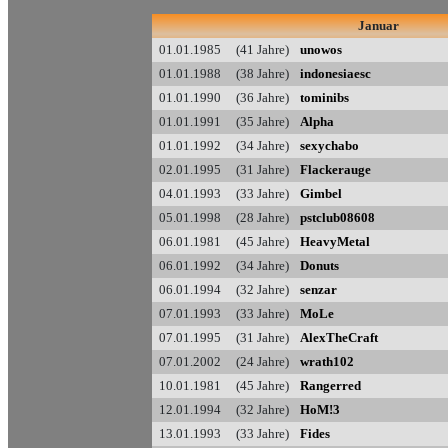
Januar
01.01.1985 (41 Jahre)
unowos
01.01.1988 (38 Jahre)
indonesiaesc
01.01.1990 (36 Jahre)
tominibs
01.01.1991 (35 Jahre)
Alpha
01.01.1992 (34 Jahre)
sexychabo
02.01.1995 (31 Jahre)
Flackerauge
04.01.1993 (33 Jahre)
Gimbel
05.01.1998 (28 Jahre)
pstclub08608
06.01.1981 (45 Jahre)
HeavyMetal
06.01.1992 (34 Jahre)
Donuts
06.01.1994 (32 Jahre)
senzar
07.01.1993 (33 Jahre)
MoLe
07.01.1995 (31 Jahre)
AlexTheCraft
07.01.2002 (24 Jahre)
wrath102
10.01.1981 (45 Jahre)
Rangerred
12.01.1994 (32 Jahre)
HoM!3
13.01.1993 (33 Jahre)
Fides