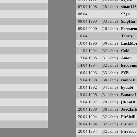
07.04.1998 (28 Jahre)
sinan123
08.04.
S?gn
09.04.1993 (33 Jahre)
SnipHar
09.04.2000 (26 Jahre)
Fernsteu
10.04.
Toasty
10.04.1996 (30 Jahre)
LuckMor
11.04.1994 (32 Jahre)
Cold
13.04.1995 (31 Jahre)
Anton
14.04.1994 (32 Jahre)
kaboom
16.04.1993 (33 Jahre)
SVR
19.04.1988 (38 Jahre)
rambak
19.04.1992 (34 Jahre)
kyuubi
19.04.1995 (31 Jahre)
BananaL
19.04.1997 (29 Jahre)
[IRonHEa
20.04.1988 (38 Jahre)
JoeClar
20.04.1994 (32 Jahre)
Fir3b4ll
20.04.1994 (32 Jahre)
Fir3sh00
20.04.1994 (32 Jahre)
Fir3shoo