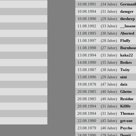
10.08.1991 (34 Jahre)
German
10.08.1994 (31 Jahre)
damger
10.08.1996 (29 Jahre)
thesheep
11.08.1992 (33 Jahre)
__Insane
11.08.1995 (30 Jahre)
Aborted
11.08.1997 (28 Jahre)
Fluffy
11.08.1998 (27 Jahre)
Burnhou
13.08.1994 (31 Jahre)
kaka22
14.08.1990 (35 Jahre)
Botkes
15.08.1987 (38 Jahre)
Twity
15.08.1996 (29 Jahre)
nini
19.08.1978 (47 Jahre)
daiz
20.08.1985 (40 Jahre)
Ghetto
20.08.1985 (40 Jahre)
Residue
20.08.1994 (31 Jahre)
Kill0r
20.08.1994 (31 Jahre)
Thomas
22.08.1980 (45 Jahre)
get-one
23.08.1979 (46 Jahre)
Psycho
24.08.1996 (29 Jahre)
Domii