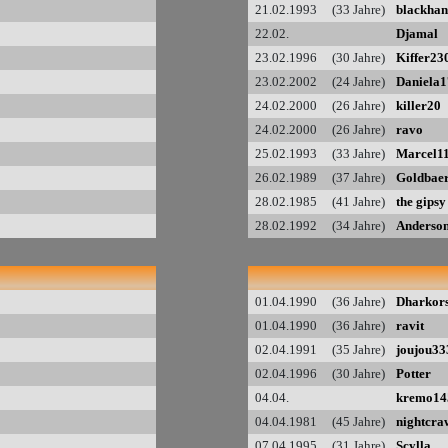
21.02.1993 (33 Jahre)
blackhan
22.02.
Djamal
23.02.1996 (30 Jahre)
Kiffer23
23.02.2002 (24 Jahre)
Daniela1
24.02.2000 (26 Jahre)
killer20
24.02.2000 (26 Jahre)
ravo
25.02.1993 (33 Jahre)
Marcel1
26.02.1989 (37 Jahre)
Goldbae
28.02.1985 (41 Jahre)
the gipsy
28.02.1992 (34 Jahre)
Anderso
01.04.1990 (36 Jahre)
Dharkor
01.04.1990 (36 Jahre)
ravit
02.04.1991 (35 Jahre)
joujou33
02.04.1996 (30 Jahre)
Potter
04.04.
kremo14
04.04.1981 (45 Jahre)
nightcra
07.04.1995 (31 Jahre)
Scylla