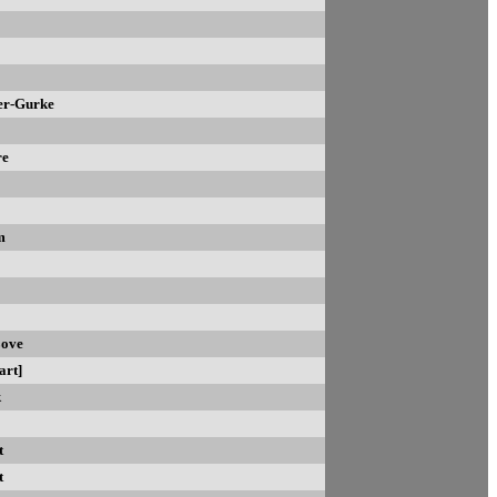
er-Gurke
e
m
ove
rt]
k
t
t