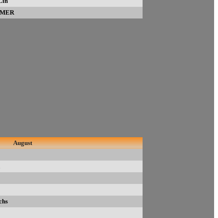
Lin
AMER
August
chs