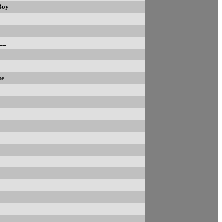
Boy
__
se