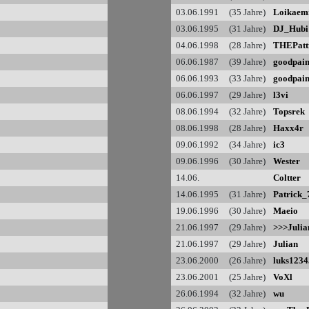
03.06.1991 (35 Jahre)
Loikaem
03.06.1995 (31 Jahre)
DJ_Hubi
04.06.1998 (28 Jahre)
THEPatt
06.06.1987 (39 Jahre)
goodpain
06.06.1993 (33 Jahre)
goodpain
06.06.1997 (29 Jahre)
l3vi
08.06.1994 (32 Jahre)
Topsrek
08.06.1998 (28 Jahre)
Haxx4r
09.06.1992 (34 Jahre)
ic3
09.06.1996 (30 Jahre)
Wester
14.06.
Coltter
14.06.1995 (31 Jahre)
Patrick_
19.06.1996 (30 Jahre)
Maeio
21.06.1997 (29 Jahre)
>>>Julia
21.06.1997 (29 Jahre)
Julian
23.06.2000 (26 Jahre)
luks1234
23.06.2001 (25 Jahre)
VoXl
26.06.1994 (32 Jahre)
wu