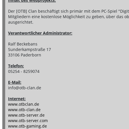
Inhalt des Webprojekts:
Der [OTB] Clan beschäftigt sich primär mit dem PC-Spiel "Digital
Mitgliedern eine kostenlose Möglichkeit zu geben, über das ob
ausgerichtet.
Verantwortlicher Administrator:
Ralf Beckebans
Sunderkampstraße 17
33106 Paderborn
Telefon:
05254 - 8259074
E-Mail:
info@otb-clan.de
Internet:
www.otbclan.de
www.otb-clan.de
www.otb-server.de
www.otb-server.com
www.otb-gaming.de