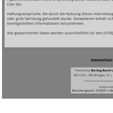
Clan dar.
Haftungsansprüche, die durch die Nutzung dieses Internetange
oder grob fahrlässig gehandelt wurde. Desweiteren behält si
bereitgestellten Informationen vorzunehmen.
Alle gespeicherten Daten werden ausschließlich für den [OTB]
Datenschutz
Powered by
Burning Board Li
DB: 0.55s | DB-Abfragen: 25 |
Online sei
Besucher gesamt: 3722837 «» Be