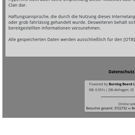
Clan dar.
Haftungsansprüche, die durch die Nutzung dieses Internetange
oder grob fahrlässig gehandelt wurde. Desweiteren behält si
bereitgestellten Informationen vorzunehmen.
Alle gespeicherten Daten werden ausschließlich für den [OTB]
Datenschutz
Powered by
Burning Board Li
DB: 0.551s | DB-Abfragen: 25
Online sei
Besucher gesamt: 3722732 «» Be