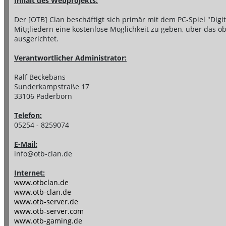
Inhalt des Webprojekts:
Der [OTB] Clan beschäftigt sich primär mit dem PC-Spiel "Digital
Mitgliedern eine kostenlose Möglichkeit zu geben, über das ob
ausgerichtet.
Verantwortlicher Administrator:
Ralf Beckebans
Sunderkampstraße 17
33106 Paderborn
Telefon:
05254 - 8259074
E-Mail:
info@otb-clan.de
Internet:
www.otbclan.de
www.otb-clan.de
www.otb-server.de
www.otb-server.com
www.otb-gaming.de