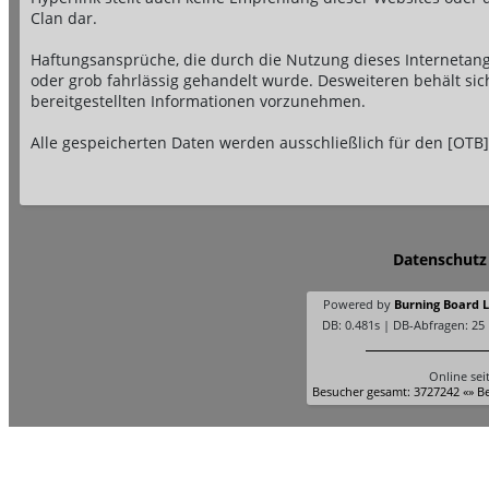
Clan dar.
Haftungsansprüche, die durch die Nutzung dieses Internetange
oder grob fahrlässig gehandelt wurde. Desweiteren behält si
bereitgestellten Informationen vorzunehmen.
Alle gespeicherten Daten werden ausschließlich für den [OTB]
Datenschutz
Powered by
Burning Board Li
DB: 0.481s | DB-Abfragen: 25
Online sei
Besucher gesamt: 3727242 «» Be