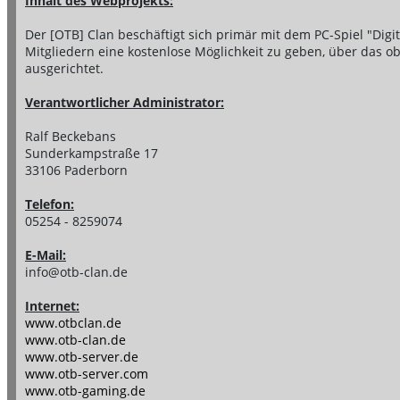
Inhalt des Webprojekts:
Der [OTB] Clan beschäftigt sich primär mit dem PC-Spiel "Digital
Mitgliedern eine kostenlose Möglichkeit zu geben, über das ob
ausgerichtet.
Verantwortlicher Administrator:
Ralf Beckebans
Sunderkampstraße 17
33106 Paderborn
Telefon:
05254 - 8259074
E-Mail:
info@otb-clan.de
Internet:
www.otbclan.de
www.otb-clan.de
www.otb-server.de
www.otb-server.com
www.otb-gaming.de