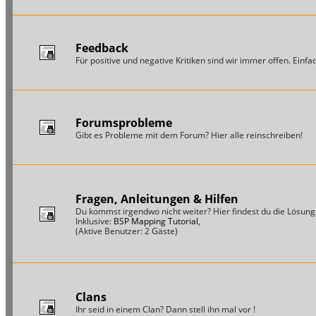
Feedback
Für positive und negative Kritiken sind wir immer offen. Einfac
Forumsprobleme
Gibt es Probleme mit dem Forum? Hier alle reinschreiben!
Fragen, Anleitungen & Hilfen
Du kommst irgendwo nicht weiter? Hier findest du die Lösung
Inklusive:
BSP Mapping Tutorial
,
(Aktive Benutzer: 2 Gäste)
Clans
Ihr seid in einem Clan? Dann stell ihn mal vor !