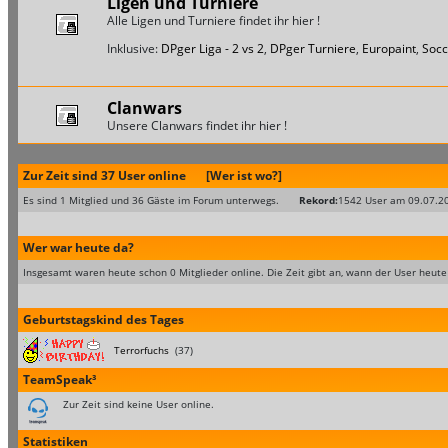
Ligen und Turniere
Alle Ligen und Turniere findet ihr hier !
Inklusive:
DPger Liga - 2 vs 2
,
DPger Turniere
,
Europaint
,
Socc
Clanwars
Unsere Clanwars findet ihr hier !
Zur Zeit sind 37 User online
[Wer ist wo?]
Es sind 1 Mitglied und 36 Gäste im Forum unterwegs.
Rekord:
1542 User am 09.07.2
Wer war heute da?
Insgesamt waren heute schon 0 Mitglieder online. Die Zeit gibt an, wann der User heute
Geburtstagskind des Tages
Terrorfuchs
(37)
TeamSpeak³
Zur Zeit sind keine User online.
Statistiken