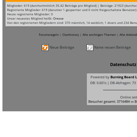
Mitglieder: 619 (durchschnittlich 35.42 Beiträge pro Mitglied) | Beiträge: 21923 (durc
Registrierte Mitglieder: 619 (darunter 1 gesperrter und 0 nicht freigeschaltete Benutzer)
Heute registrierte Mitglieder: 0
Unser neuestes Mitglied heißt:
Oresve
Von den registrierten Mitgliedern sind: 370 männlich, 14 weiblich, 1 divers und 234 Ben
Forumsregeln
|
Clanhistory
|
Alle wichtigen Themen
|
Alle Ankünd
Neue Beiträge
Keine neuen Beiträge
Datenschutz
Powered by
Burning Board Li
DB: 0.601s | DB-Abfragen: 73
Online sei
Besucher gesamt: 3716484 «» B