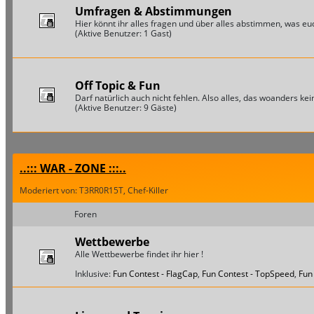
Umfragen & Abstimmungen
Hier könnt ihr alles fragen und über alles abstimmen, was euch
(Aktive Benutzer: 1 Gast)
Off Topic & Fun
Darf natürlich auch nicht fehlen. Also alles, das woanders keine
(Aktive Benutzer: 9 Gäste)
..::: WAR - ZONE :::..
Moderiert von: T3RR0R15T, Chef-Killer
Foren
Wettbewerbe
Alle Wettbewerbe findet ihr hier !
Inklusive:
Fun Contest - FlagCap
,
Fun Contest - TopSpeed
,
Fun