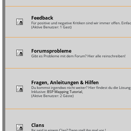
Feedback
Für positive und negative Kritiken sind wir immer offen. Einfac
(Aktive Benutzer: 1 Gast)
Forumsprobleme
Gibt es Probleme mit dem Forum? Hier alle reinschreiben!
Fragen, Anleitungen & Hilfen
Du kommst irgendwo nicht weiter? Hier findest du die Lösung
Inklusive:
BSP Mapping Tutorial
,
(Aktive Benutzer: 2 Gäste)
Clans
Ihr seid in einem Clan? Dann stell ihn mal vor !