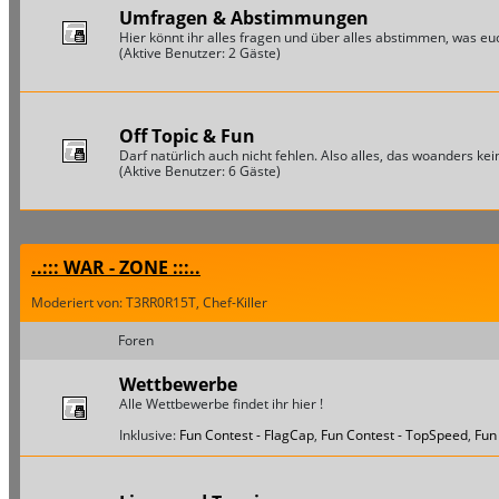
Umfragen & Abstimmungen
Hier könnt ihr alles fragen und über alles abstimmen, was euch
(Aktive Benutzer: 2 Gäste)
Off Topic & Fun
Darf natürlich auch nicht fehlen. Also alles, das woanders keine
(Aktive Benutzer: 6 Gäste)
..::: WAR - ZONE :::..
Moderiert von: T3RR0R15T, Chef-Killer
Foren
Wettbewerbe
Alle Wettbewerbe findet ihr hier !
Inklusive:
Fun Contest - FlagCap
,
Fun Contest - TopSpeed
,
Fun