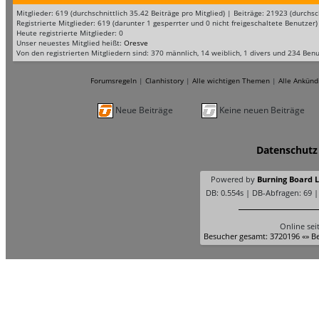
Mitglieder: 619 (durchschnittlich 35.42 Beiträge pro Mitglied) | Beiträge: 21923 (durc
Registrierte Mitglieder: 619 (darunter 1 gesperrter und 0 nicht freigeschaltete Benutzer)
Heute registrierte Mitglieder: 0
Unser neuestes Mitglied heißt:
Oresve
Von den registrierten Mitgliedern sind: 370 männlich, 14 weiblich, 1 divers und 234 Ben
Forumsregeln
|
Clanhistory
|
Alle wichtigen Themen
|
Alle Ankünd
Neue Beiträge
Keine neuen Beiträge
Datenschutz
Powered by
Burning Board Li
DB: 0.554s | DB-Abfragen: 69 
Online sei
Besucher gesamt: 3720196 «» Be