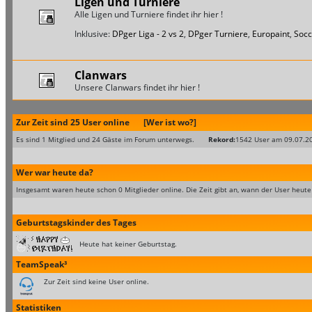
Ligen und Turniere
Alle Ligen und Turniere findet ihr hier !
Inklusive:
DPger Liga - 2 vs 2
,
DPger Turniere
,
Europaint
,
Socc
Clanwars
Unsere Clanwars findet ihr hier !
Zur Zeit sind 25 User online
[Wer ist wo?]
Es sind 1 Mitglied und 24 Gäste im Forum unterwegs.
Rekord:
1542 User am 09.07.2
Wer war heute da?
Insgesamt waren heute schon 0 Mitglieder online. Die Zeit gibt an, wann der User heute
Geburtstagskinder des Tages
Heute hat keiner Geburtstag.
TeamSpeak³
Zur Zeit sind keine User online.
Statistiken