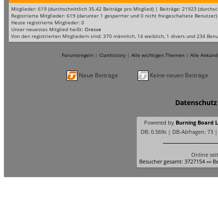
Mitglieder: 619 (durchschnittlich 35.42 Beiträge pro Mitglied) | Beiträge: 21923 (durc
Registrierte Mitglieder: 619 (darunter 1 gesperrter und 0 nicht freigeschaltete Benutzer)
Heute registrierte Mitglieder: 0
Unser neuestes Mitglied heißt:
Oresve
Von den registrierten Mitgliedern sind: 370 männlich, 14 weiblich, 1 divers und 234 Ben
Forumsregeln
|
Clanhistory
|
Alle wichtigen Themen
|
Alle Ankünd
Neue Beiträge
Keine neuen Beiträge
Datenschutz
Powered by
Burning Board Li
DB: 0.569s | DB-Abfragen: 73 
Online sei
Besucher gesamt: 3727154 «» Be