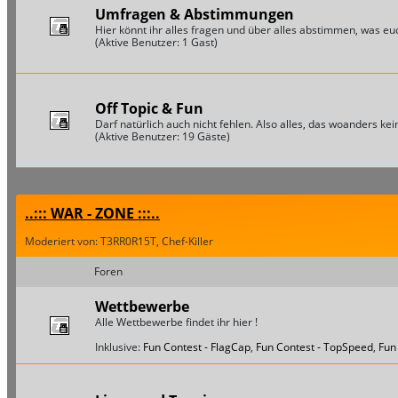
Umfragen & Abstimmungen
Hier könnt ihr alles fragen und über alles abstimmen, was euch
(Aktive Benutzer: 1 Gast)
Off Topic & Fun
Darf natürlich auch nicht fehlen. Also alles, das woanders keine
(Aktive Benutzer: 19 Gäste)
..::: WAR - ZONE :::..
Moderiert von: T3RR0R15T, Chef-Killer
Foren
Wettbewerbe
Alle Wettbewerbe findet ihr hier !
Inklusive:
Fun Contest - FlagCap
,
Fun Contest - TopSpeed
,
Fun