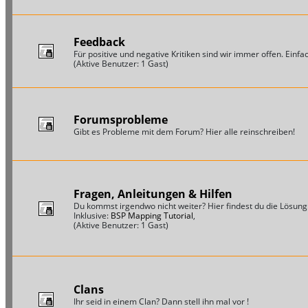
Feedback
Für positive und negative Kritiken sind wir immer offen. Einfac
(Aktive Benutzer: 1 Gast)
Forumsprobleme
Gibt es Probleme mit dem Forum? Hier alle reinschreiben!
Fragen, Anleitungen & Hilfen
Du kommst irgendwo nicht weiter? Hier findest du die Lösung
Inklusive:
BSP Mapping Tutorial
,
(Aktive Benutzer: 1 Gast)
Clans
Ihr seid in einem Clan? Dann stell ihn mal vor !