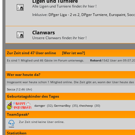
Ligen und Turniere
Alle Ligen und Turniere findet ihr hier !
Inklusive:
DPger Liga - 2 vs 2
,
DPger Turniere
,
Europaint
,
Socc
Clanwars
Unsere Clanwars findet ihr hier !
Zur Zeit sind 47 User online
[Wer ist wo?]
Es sind 1 Mitglied und 46 Gäste im Forum unterwegs.
Rekord:
1542 User am 09.07.2
Wer war heute da?
Insgesamt war heute schon 1 Mitglied online. Die Zeit gibt an, wann der User heute das 
Socca
(12:46 Uhr)
Geburtstagskinder des Tages
damger
(32),
GermanBoy
(35),
thesheep
(30)
TeamSpeak³
Zur Zeit sind keine User online.
Statistiken