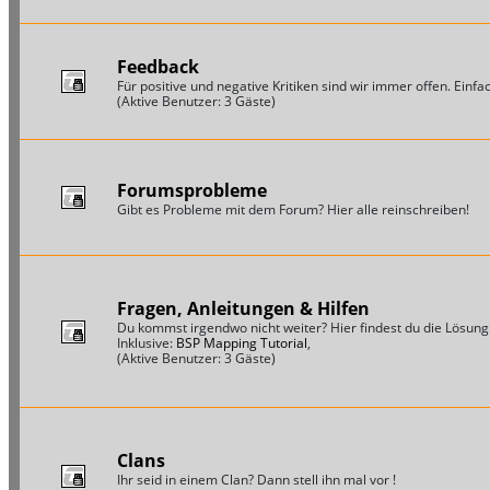
Feedback
Für positive und negative Kritiken sind wir immer offen. Einfac
(Aktive Benutzer: 3 Gäste)
Forumsprobleme
Gibt es Probleme mit dem Forum? Hier alle reinschreiben!
Fragen, Anleitungen & Hilfen
Du kommst irgendwo nicht weiter? Hier findest du die Lösung
Inklusive:
BSP Mapping Tutorial
,
(Aktive Benutzer: 3 Gäste)
Clans
Ihr seid in einem Clan? Dann stell ihn mal vor !