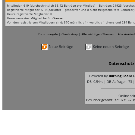
Mitglieder: 619 (durchschnittlich 35.42 Beiträge pro Mitglied) | Beiträge: 21923 (durc
Registrierte Mitglieder: 619 (darunter 1 gesperrter und 0 nicht freigeschaltete Benutzer)
Heute registrierte Mitglieder: 0
Unser neuestes Mitglied heißt:
Oresve
Von den registrierten Mitgliedern sind: 370 männlich, 14 weiblich, 1 divers und 234 Ben
Forumsregeln
|
Clanhistory
|
Alle wichtigen Themen
|
Alle Ankünd
Neue Beiträge
Keine neuen Beiträge
Datenschutz
Powered by
Burning Board Li
DB: 0.544s | DB-Abfragen: 73 
Online sei
Besucher gesamt: 3719731 «» Be