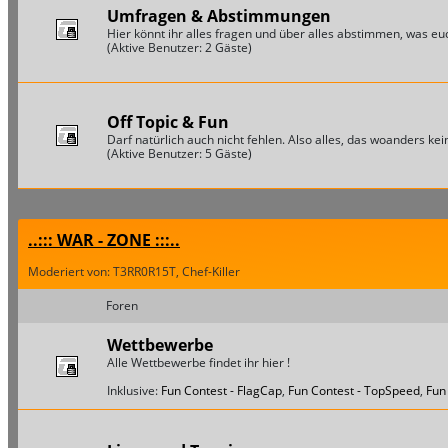
Umfragen & Abstimmungen
Hier könnt ihr alles fragen und über alles abstimmen, was euch
(Aktive Benutzer: 2 Gäste)
Off Topic & Fun
Darf natürlich auch nicht fehlen. Also alles, das woanders keine
(Aktive Benutzer: 5 Gäste)
..::: WAR - ZONE :::..
Moderiert von: T3RR0R15T, Chef-Killer
Foren
Wettbewerbe
Alle Wettbewerbe findet ihr hier !
Inklusive:
Fun Contest - FlagCap
,
Fun Contest - TopSpeed
,
Fun