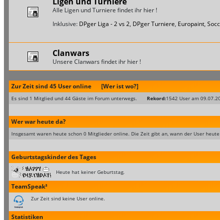
Ligen und Turniere
Alle Ligen und Turniere findet ihr hier !
Inklusive:
DPger Liga - 2 vs 2
,
DPger Turniere
,
Europaint
,
Socc
Clanwars
Unsere Clanwars findet ihr hier !
Zur Zeit sind 45 User online
[Wer ist wo?]
Es sind 1 Mitglied und 44 Gäste im Forum unterwegs.
Rekord:
1542 User am 09.07.2
Wer war heute da?
Insgesamt waren heute schon 0 Mitglieder online. Die Zeit gibt an, wann der User heute
Geburtstagskinder des Tages
Heute hat keiner Geburtstag.
TeamSpeak³
Zur Zeit sind keine User online.
Statistiken